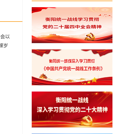
委会以
嵘岁