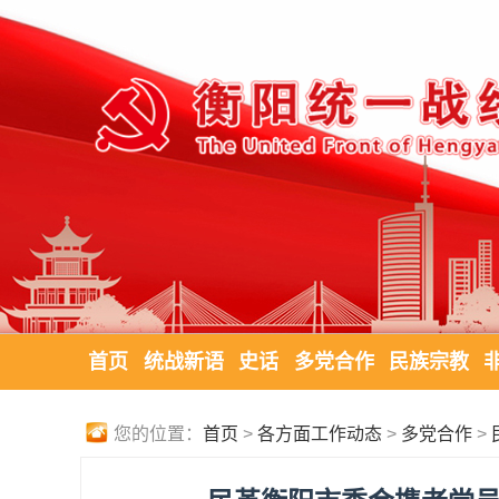
首页
统战新语
史话
多党合作
民族宗教
您的位置：
首页
>
各方面工作动态
>
多党合作
>