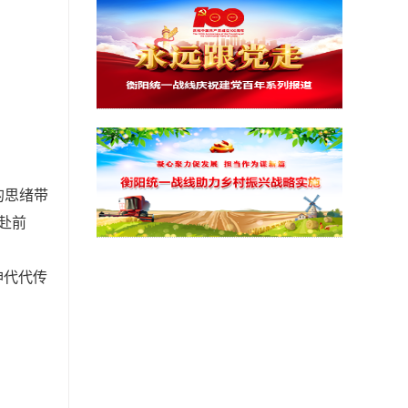
的思绪带
赴前
神代代传