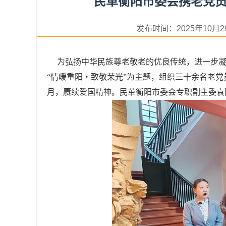
民革衡阳市委会携老党
发布时间：2025年10
为弘扬中华民族尊老敬老的优良传统，进一步凝聚
“情暖重阳・致敬荣光”为主题，组织三十余名老
月，赓续爱国精神。民革衡阳市委会专职副主委袁