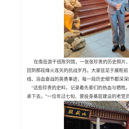
在南岳游干班陈列馆，一张张珍贵的历史照片、
回到那段烽火连天的抗战岁月。大家驻足于展柜前
线、浴血奋战的英勇事迹，每一段历史细节都深深
“这些珍贵的史料，记录着先辈们的热血与牺牲。
承下去。”一位年过七旬、曾投身基层建设的老党