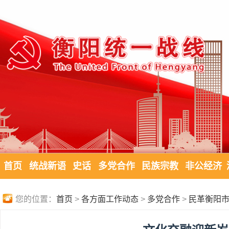
首页
统战新语
史话
多党合作
民族宗教
非公经济
您的位置：
首页
>
各方面工作动态
>
多党合作
>
民革衡阳