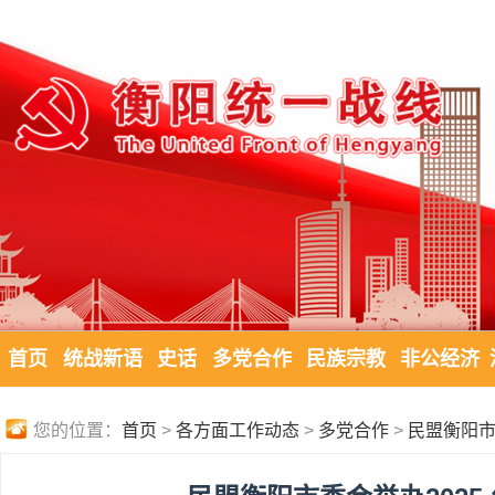
首页
统战新语
史话
多党合作
民族宗教
非公经济
您的位置：
首页
>
各方面工作动态
>
多党合作
>
民盟衡阳