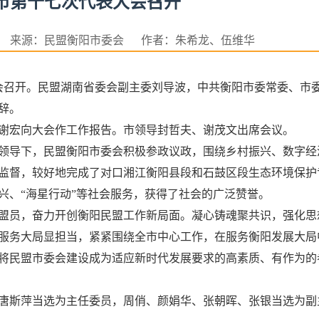
市第十七次代表大会召开
3日 来源：民盟衡阳市委会 作者：朱希龙、伍维华
大会召开。民盟湖南省委会副主委刘导波，中共衡阳市委常委、市
辞。
谢宏向大会作工作报告。市领导封哲夫、谢茂文出席会议。
领导下，民盟衡阳市委会积极参政议政，围绕乡村振兴、数字经
监督，较好地完成了对口湘江衡阳县段和石鼓区段生态环境保护
兴、“海星行动”等社会服务，获得了社会的广泛赞誉。
盟员，奋力开创衡阳民盟工作新局面。凝心铸魂聚共识，强化思
服务大局显担当，紧紧围绕全市中心工作，在服务衡阳发展大局
将民盟市委会建设成为适应新时代发展要求的高素质、有作为的
唐斯萍当选为主任委员，周俏、颜娟华、张朝晖、张银当选为副