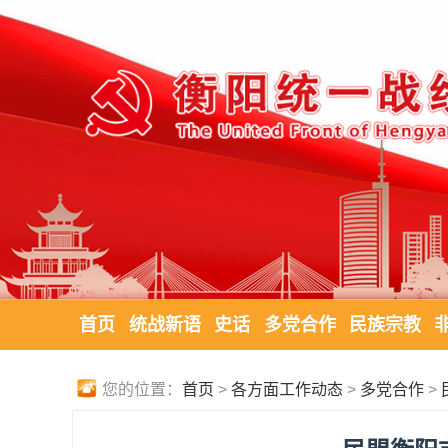
首页
统战新语
史话
多党合作
民族宗教
您的位置：
首页
>
各方面工作动态
>
多党合作
>