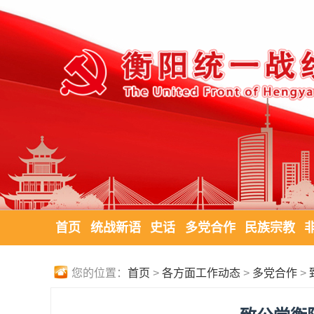
首页
统战新语
史话
多党合作
民族宗教
您的位置：
首页
>
各方面工作动态
>
多党合作
>