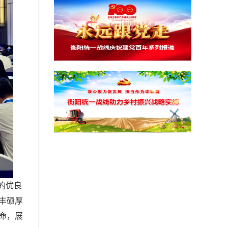
的优良
丰硕厚
命，展