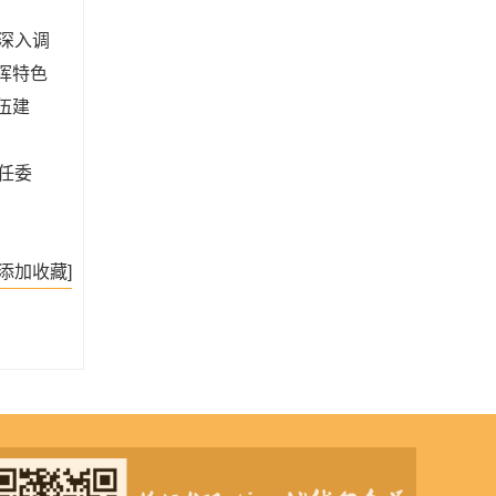
深入调
挥特色
伍建
任委
[添加收藏]