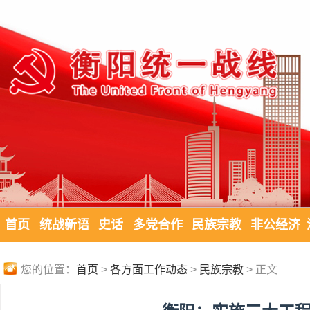
首页
统战新语
史话
多党合作
民族宗教
非公经济
您的位置：
首页
>
各方面工作动态
>
民族宗教
> 正文