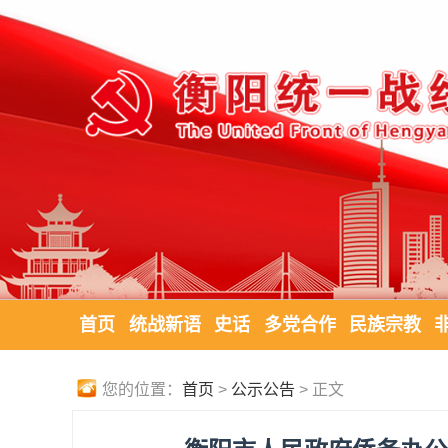
首页
统战新语
史话
多党合作
民族宗教
您的位置：
首页
>
公示公告
> 正文