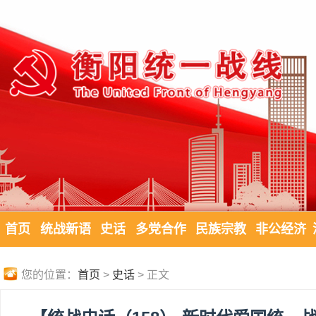
首页
统战新语
史话
多党合作
民族宗教
非公经济
您的位置：
首页
>
史话
> 正文