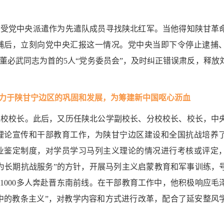
同志受党中央派遣作为先遣队成员寻找陕北红军。当他得知陕甘革
捕后，立刻向党中央汇报这一情况。党中央当即下令停止逮捕
董必武同志为首的5人“党务委员会”，及时纠正错误肃反，释放
力于陕甘宁边区的巩固和发展，为筹建新中国呕心沥血
党校校长。此后，又历任陕北公学副校长、分校校长、校长，中
理论宣传和干部教育工作，为陕甘宁边区建设和全国抗战培养
业鉴定制度，对学员学习马列主义理论的情况进行考核或评定
为长期抗战服务”的方针，开展马列主义启蒙教育和军事训练，
1000多人奔赴晋东南前线。在干部教育工作中，他积极响应毛
育中的教条主义”，对教学内容和方式进行改革，配合了延安整风