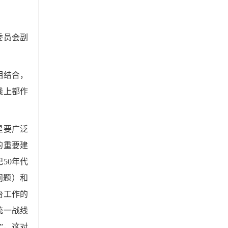
委员会副
相结合，
践上都作
是要广泛
的重要建
50年代
问题）和
治工作的
统一战线
”，这对