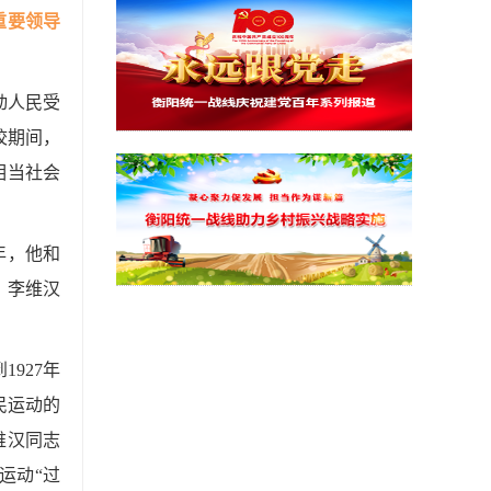
重要领导
动人民受
校期间，
相当社会
年，他和
，李维汉
927年
民运动的
维汉同志
运动“过