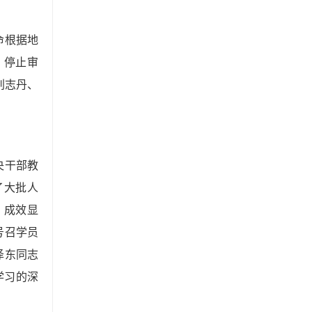
命根据地
、停止审
刘志丹、
央干部教
了大批人
，成效显
号召学员
泽东同志
学习的深