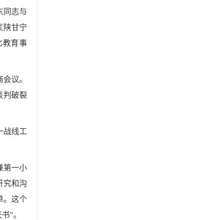
东同志与
《陕甘宁
化教育事
商会议。
谈判破裂
一战线工
兼第一小
研究和沟
单。这个
书”。