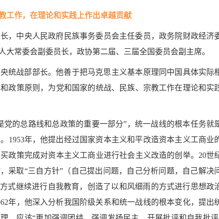
教工作，在理论和实践上作出卓越贡献
书长，中央人民政府民族事务委员会主任委员，政务院财政经济
人大常委会副委员长，政协第二届、三届全国委员会副主席。
担任中央统战部部长。他善于把马克思主义基本原理同中国具体实际
点和政策原则，为党和国家的统战、民族、宗教工作在理论和实
是党的总路线和总政策的重要一部分”，统一战线的根本任务就
。1953年，他提出经过国家资本主义和平改造资本主义工商业
买政策完成对资本主义工商业进行社会主义改造的创举。20世纪
”，采取“三自方针”（自己提出问题，自己分析问题，自己解决
的方式继续进行自我教育，创造了以和风细雨的方式进行思想政
962年，他深入分析我国阶级关系和统一战线的根本变化，提出
处理，应该“更加强调团结，强调发扬民主，开展批评和自我批评