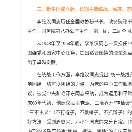
三、新中国成立后，长期主管统战、民族、宗
李维汉同志历任全国政协秘书长，政务院秘
主任，国务院第八办公室主任，第一届、二届全国
从1948年至1964年底，李维汉同志一直
围绕党和国家中心任务，提出适合国情的理论观
出了卓越贡献。
在统战工作方面，李维汉同志提出“统一战线
地团结一切可以团结的力量，为党的中心工作服务
议，被党中央和毛泽东同志采纳，成为运用和平赎
末60年代初，他建议民主党派、工商界开“神仙会
“三不主义”（不打棍子，不戴帽子，不抓辫子）
好方法，受到周恩来、邓小平同志的充分肯定。1
内部的矛盾应该用“团结—批评—团结”的方法来