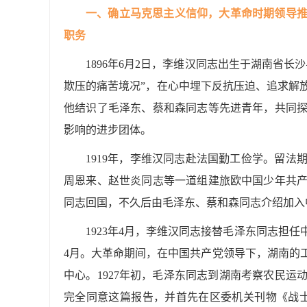
一、确立马克思主义信仰，大革命时期领导
职务
1896年6月2日，李维汉同志出生于湖南省
欺压的痛苦境况”，在心中埋下反抗压迫、追求解放
他结识了毛泽东、蔡和森同志等先进青年，共同
影响的进步团体。
1919年，李维汉同志赴法国勤工俭学。留法
周恩来、赵世炎同志等一道组建旅欧中国少年共
同志回国，不久后由毛泽东、蔡和森同志介绍加入
1923年4月，李维汉同志接替毛泽东同志担
4月。大革命期间，在中国共产党领导下，湖南的
中心。1927年初，毛泽东同志到湖南考察农民
完全同意这篇报告，并首先在区委机关刊物《战