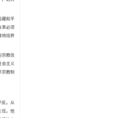
西藏和平
改革必须
量地培养
的宗教信
社会主义
革宗教制
平反。从
主任。他