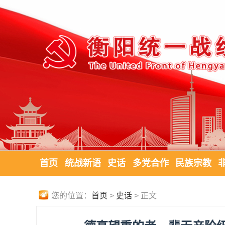
首页
统战新语
史话
多党合作
民族宗教
您的位置：
首页
>
史话
> 正文