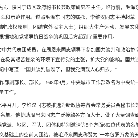
局委员、陕甘宁边区政府秘书长兼政策研究室主任。临行前，毛泽
带头和示范作用。遵照毛泽东同志的嘱托，李维汉同志主持起草
三制”政权原则，团结党外民主人士；组织大生产运动，发展文
根据地和党领导抗日战争的巩固后方起到了重要作用。
作为中共代表团成员，在周恩来同志领导下参加国共谈判和政治协
，在极其艰苦复杂的环境下宣传党的主张，扩大党的影响。国共
记中写道：“国共谈判破裂了，但我党满载人心归去。”
工作部副部长、部长。1948年9月，中央城市工作部改名为中央统
备工作。
在北平召开。李维汉同志被推选为新政协筹备会常务委员会秘书长
和名单。他协助周恩来同志广泛接触各方面人士，做了大量调查
党派、地区、军队、团体和特别邀请等5个方面662位代表的名
义基础上的空前大团结，被毛泽东同志称赞为“一本包罗万象的天