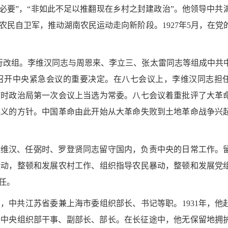
必要”，“非如此不足以推翻现在乡村之封建政治”。他领导中共
民自卫军，推动湖南农民运动走向新阶段。1927年5月，在党
进行改组。李维汉同志与周恩来、李立三、张太雷同志等组成中共
召开中央紧急会议的重要决定。在八七会议上，李维汉同志担
临时政治局第一次会议上当选为常委。八七会议着重批评了大革
起义的方针。中国革命由此开始从大革命失败到土地革命战争兴
，李维汉、任弼时、罗登贤同志留守国内，负责中央的日常工作。
运动，整顿和发展农村工作、组织指导农民暴动，整顿和发展党
任。
，中共江苏省委兼上海市委组织部长、书记等职。1931年，他
担任中央组织部干事、副部长、部长。在长征途中，他无保留地拥