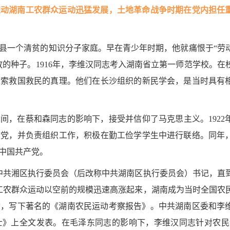
推动湖南工农群众运动迅猛发展，土地革命战争时期在党内担任
长沙县一个清贫的知识分子家庭。早在青少年时期，他就痛恨于“劳
的种子。1916年，李维汉同志考入湖南省立第一师范学校。在
探索救国救民的真理。他们在长沙组织的新民学会，是当时具有
期间，在蔡和森同志的影响下，接受并信仰了马克思主义。1922
产党，并负责组织工作，积极在勤工俭学学生中进行联络。同年
中国共产党。
任中共湘区执行委员会（后改称中共湖南区执行委员会）书记，直到1
工农群众运动以空前的规模迅速高涨起来，湖南成为当时全国农
运动，写下著名的《湖南农民运动考察报告》。中共湖南区委和李
士》上全文发表。在毛泽东同志的影响下，李维汉同志针对农民