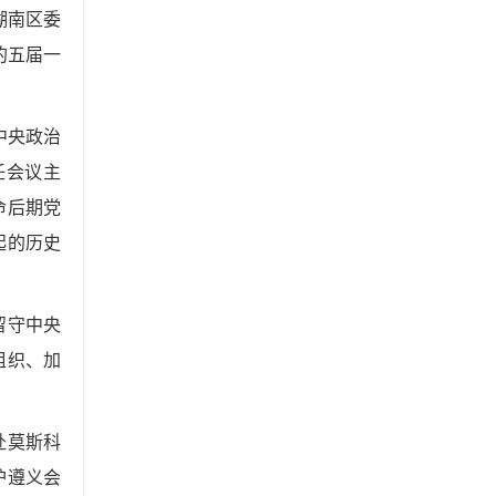
湖南区委
的五届一
中央政治
任会议主
命后期党
起的历史
留守中央
组织、加
赴莫斯科
护遵义会