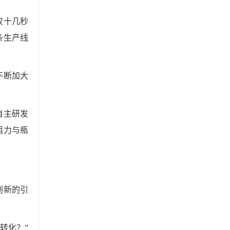
仅十几秒
条生产线
不断加大
自主研发
阻力与瓶
创新的引
转化？”