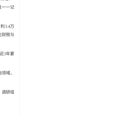
组一一记
3.4万
化财税与
近3年累
电领域，
，调研组