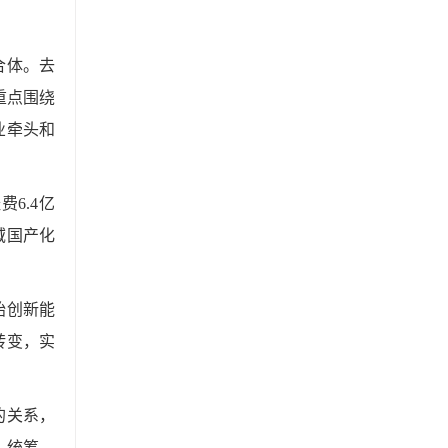
合体。去
重点围绕
业牵头和
6.4亿
域国产化
始创新能
转变，实
的关系，
、统筹、