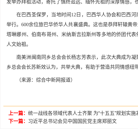
发举办拜祖活动，寄托了慎终追远、缅怀先祖的深厚情感，
在巴西圣保罗，当地时间12日，巴西华人协会和巴西
举行。600余位旅巴华侨华人共襄盛典。这也是恭拜轩辕黄
塔琳娜州、伯南布哥州、米纳斯吉拉斯州等多地的侨团代表
人文始祖。
南美洲闽南同乡总会会长杨志芳表示，此次大典成为凝
乡总会会长苏新效认为，共举大典，有助于营造共同情感纽带
（来源：综合中新网报道）
上一篇：
统一战线各领域代表人士齐聚 为“十五五”规划实施
下一篇：
习近平总书记会见中国国民党主席郑丽文