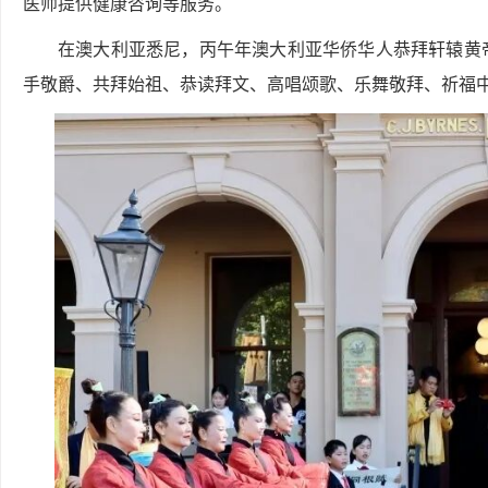
医师提供健康咨询等服务。
在澳大利亚悉尼，丙午年澳大利亚华侨华人恭拜轩辕黄
手敬爵、共拜始祖、恭读拜文、高唱颂歌、乐舞敬拜、祈福