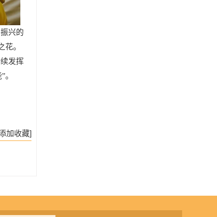
育振兴的
之花。
持续发挥
”。
[添加收藏]