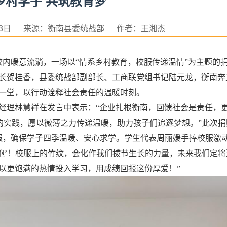
乡村学子 共筑教育梦
月23日 来源：衡南县委统战部 作者：王湘杰
学校内暖意流淌，一场以“情系乡村教育，校服传递温情”为主题的
长贺桂香，县委统战部副部长、工商联党组书记陆元龙，衡南奔
一堂，以行动诠释社会责任的温暖时刻。
经理林慧祥在发言中表示：“企业扎根衡南，回馈社会是责任，
念的实践，愿以微薄之力传递温暖，助力孩子们追逐梦想。”此次捐
校服，确保学子四季温暖、安心求学。学生代表周丽媛手捧校服激
战袍’！校服上的竹纹，会化作我们拔节生长的力量，未来我们定将
以更饱满的热情投入学习，用成绩回报这份厚爱！”