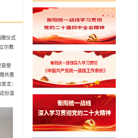
捐赠仪式
立尔教
更是使
赠共惠
动发言：
这份温