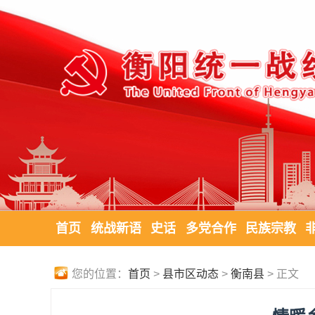
首页
统战新语
史话
多党合作
民族宗教
您的位置：
首页
>
县市区动态
>
衡南县
> 正文