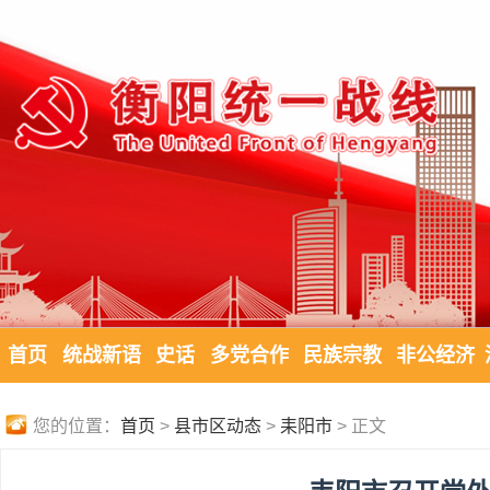
首页
统战新语
史话
多党合作
民族宗教
非公经济
您的位置：
首页
>
县市区动态
>
耒阳市
> 正文