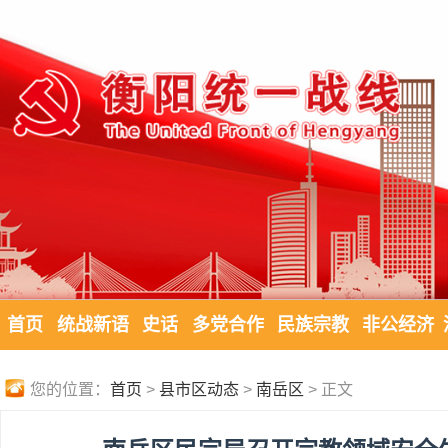
首页
统战新语
史话
多党合作
民族宗教
非公经济
您的位置：
首页
>
县市区动态
>
南岳区
> 正文