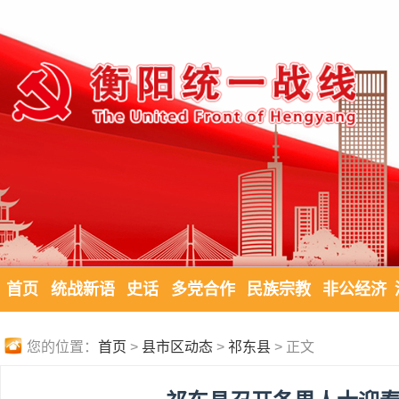
首页
统战新语
史话
多党合作
民族宗教
非公经济
您的位置：
首页
>
县市区动态
>
祁东县
> 正文