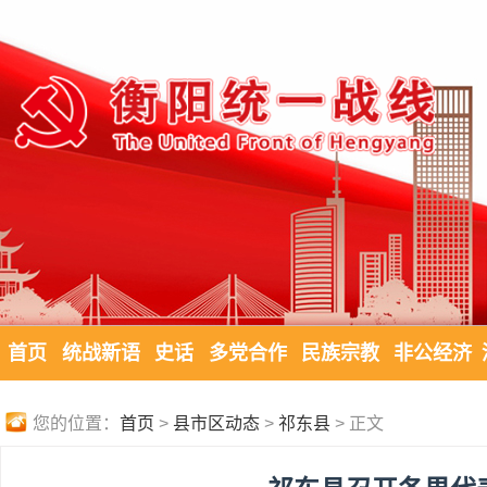
首页
统战新语
史话
多党合作
民族宗教
非公经济
您的位置：
首页
>
县市区动态
>
祁东县
> 正文