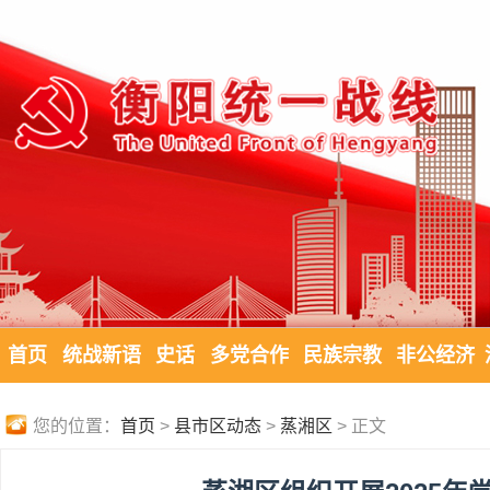
首页
统战新语
史话
多党合作
民族宗教
非公经济
您的位置：
首页
>
县市区动态
>
蒸湘区
> 正文