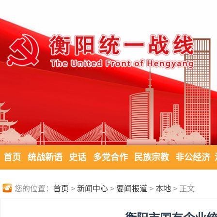
首页
统战新语
史话
多党合作
民族宗教
非公经济
您的位置：
首页
>
新闻中心
>
要闻报道
>
本地
> 正文