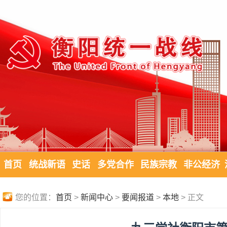
首页
统战新语
史话
多党合作
民族宗教
非公经济
您的位置：
首页
>
新闻中心
>
要闻报道
>
本地
> 正文