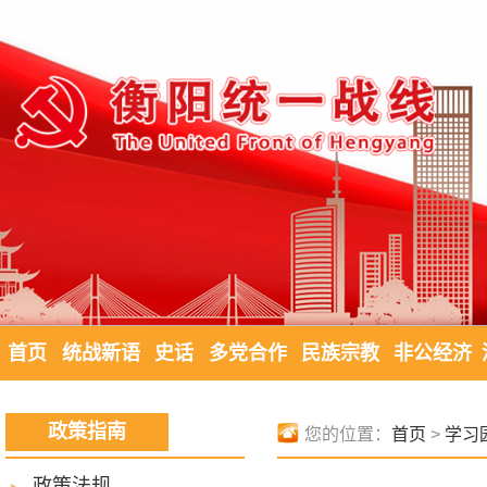
首页
统战新语
史话
多党合作
民族宗教
非公经济
政策指南
您的位置：
首页
>
学习
政策法规