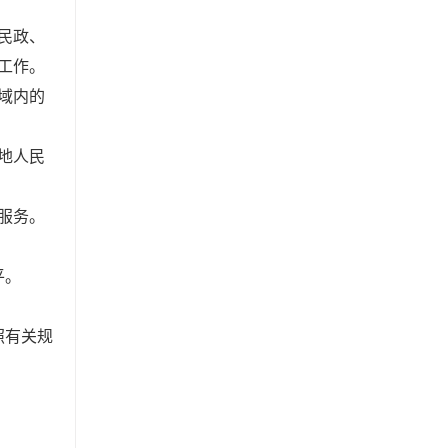
民政、
工作。
域内的
地人民
服务。
平。
照有关规