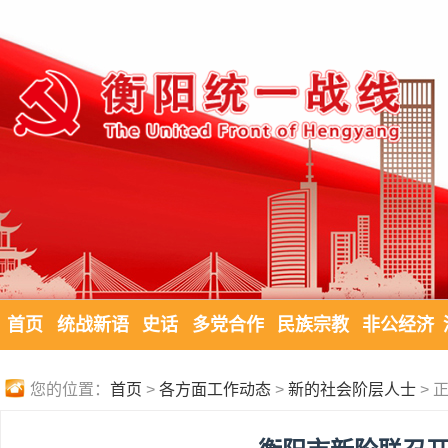
首页
统战新语
史话
多党合作
民族宗教
非公经济
您的位置：
首页
>
各方面工作动态
>
新的社会阶层人士
> 